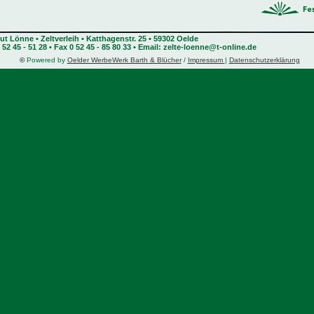
t Lönne • Zeltverleih • Katthagenstr. 25 • 59302 Oelde
0 52 45 - 51 28 • Fax 0 52 45 - 85 80 33
•
Email: zelte-loenne@t-online.de
©
Powered by
Oelder WerbeWerk Barth & Blücher
/
Impressum
|
Datenschutzerklärung